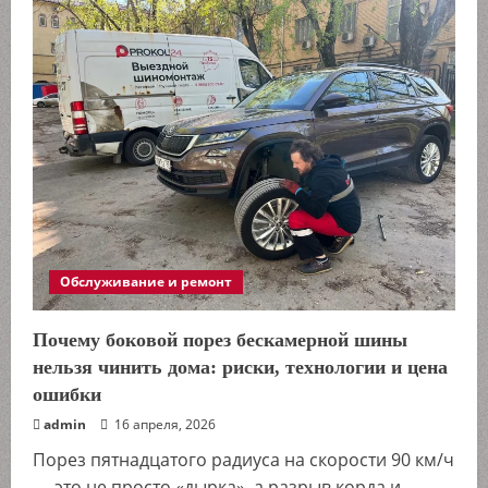
бейджи
для
гостиницы:
какие
выбрать
и
почему
это
важно
Обслуживание и ремонт
Почему боковой порез бескамерной шины
нельзя чинить дома: риски, технологии и цена
ошибки
admin
16 апреля, 2026
Порез пятнадцатого радиуса на скорости 90 км/ч
— это не просто «дырка», а разрыв корда и