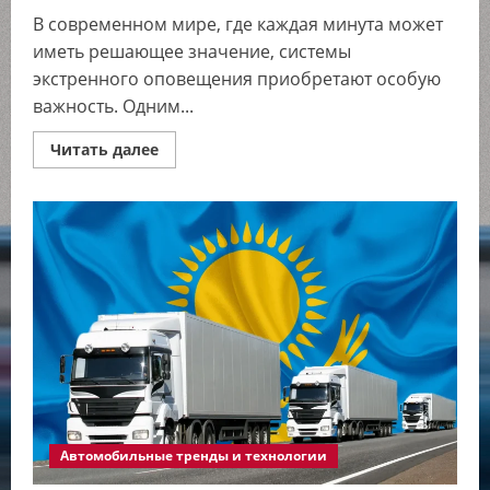
В современном мире, где каждая минута может
иметь решающее значение, системы
экстренного оповещения приобретают особую
важность. Одним...
Прочитать
Читать далее
больше
о
Тревожная
кнопка
ЭРА-
ГЛОНАСС:
спасение
на
дороге
становится
доступнее
Автомобильные тренды и технологии