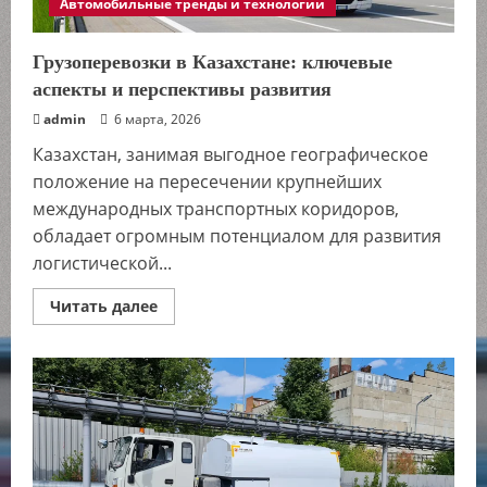
Автомобильные тренды и технологии
Грузоперевозки в Казахстане: ключевые
аспекты и перспективы развития
admin
6 марта, 2026
Казахстан, занимая выгодное географическое
положение на пересечении крупнейших
международных транспортных коридоров,
обладает огромным потенциалом для развития
логистической...
Прочитать
Читать далее
больше
о
Грузоперевозки
в
Казахстане:
ключевые
аспекты
и
перспективы
развития