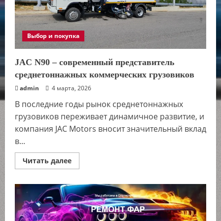
Выбор и покупка
JAC N90 – современный представитель
среднетоннажных коммерческих грузовиков
admin
4 марта, 2026
В последние годы рынок среднетоннажных
грузовиков переживает динамичное развитие, и
компания JAC Motors вносит значительный вклад
в...
Прочитать
Читать далее
больше
о
JAC
N90
–
современный
представитель
среднетоннажных