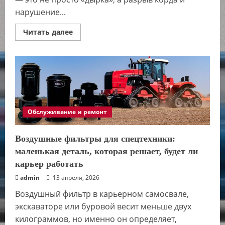
нарушение...
Прочитать
Читать далее
больше
о
Почему
боковой
порез
бескамерной
шины
нельзя
чинить
дома:
риски,
Обслуживание и ремонт
технологии
и
цена
ошибки
Воздушные фильтры для спецтехники:
маленькая деталь, которая решает, будет ли
карьер работать
admin
13 апреля, 2026
Воздушный фильтр в карьерном самосвале,
экскаваторе или буровой весит меньше двух
килограммов, но именно он определяет,