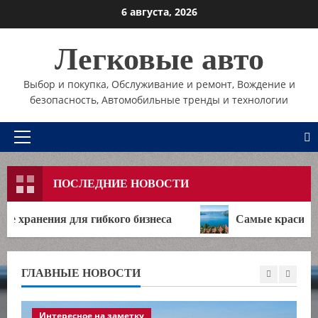
Перейти
6 августа, 2026
к
содержимому
Легковые авто
Выбор и покупка, Обслуживание и ремонт, Вождение и
безопасность, Автомобильные тренды и технологии
Основное
меню
ПОСЛЕДНИЕ НОВОСТИ
го бизнеса
Самые красивые острова мира: где ва
ГЛАВНЫЕ НОВОСТИ
Интересное на заметку