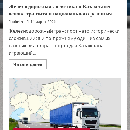
Железнодорожная логистика в Казахстане:
основа транзита и национального развития
admin
14 марта, 2026
Железнодорожный транспорт – это исторически
сложившийся и по-прежнему один из самых
важных видов транспорта для Казахстана,
играющий...
Прочитать
Читать далее
больше
о
Железнодорожная
логистика
в
Казахстане:
основа
транзита
и
национального
развития