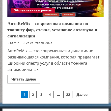
коммерческих
грузовиков
Обслуживание и ремонт
АвтоReMix – современная компания по
тюнингу фар, стекол, установке автозвука и
сигнализации
admin
25 сентября, 2025
АвтоReMix — это современная и динамично
развивающаяся компания, которая предлагает
широкий спектр услуг в области тюнинга
автомобильных...
Прочитать
Читать далее
больше
о
АвтоReMix
–
Пагинация
1
2
3
4
…
22
Далее
современная
компания
по
записей
тюнингу
фар,