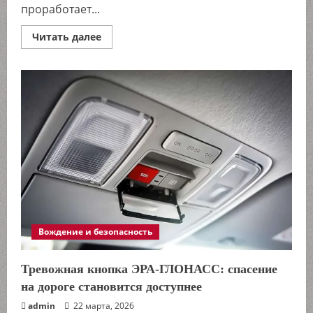
проработает...
Прочитать
Читать далее
больше
о
Воздушные
фильтры
для
спецтехники:
маленькая
деталь,
которая
решает,
будет
ли
карьер
работать
Вождение и безопасность
Тревожная кнопка ЭРА-ГЛОНАСС: спасение
на дороге становится доступнее
admin
22 марта, 2026