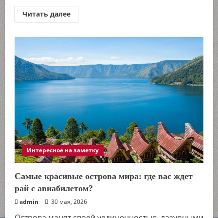
Прочитать
Читать далее
больше
о
Программно-
определяемые
хранилища
данных
(SDS):
будущее
хранения
для
гибкого
бизнеса
Интересное на заметку
Самые красивые острова мира: где вас ждет
рай с авиабилетом?
admin
30 мая, 2026
Острова манят своей уединенностью, лазурными