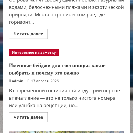
водами, белоснежными пляжами и экзотической
природой. Мечта о тропическом рае, где
горизонт...
Прочитать
Читать далее
больше
о
Самые
красивые
Интересное на заметку
острова
мира:
где
Именные бейджи для гостиницы: какие
вас
ждет
выбрать и почему это важно
рай
с
admin
17 апреля, 2026
авиабилетом?
В современной гостиничной индустрии первое
впечатление — это не только чистота номера
или улыбка на рецепции, но...
Прочитать
Читать далее
больше
о
Именные