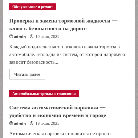
выбрать
Обслуживание и ремонт
попутчиков
для
поездки:
Проверка и замена тормозной жидкости —
советы
по
ключ к безопасности на дороге
безопасности
и
admin
19 июля, 2025
комфорту
Каждый водитель знает, насколько важны тормоза в
автомобиле. Это одна из систем, от которой напрямую
зависит безопасность...
Прочитать
Читать далее
больше
о
Проверка
и
Автомобильные тренды и технологии
замена
тормозной
жидкости
Система автоматической парковки —
—
ключ
удобство и экономия времени в городе
к
безопасности
admin
19 июля, 2025
на
дороге
Автоматическая парковка становится не просто