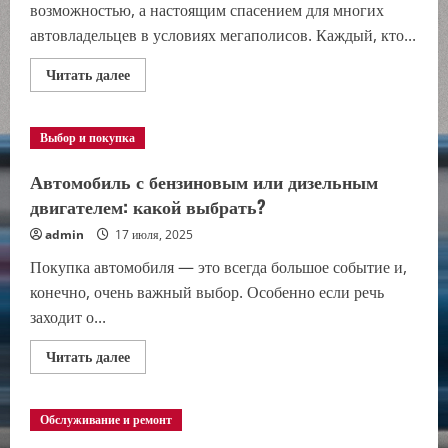
возможностью, а настоящим спасением для многих
автовладельцев в условиях мегаполисов. Каждый, кто...
Прочитать
Читать далее
больше
о
Система
автоматической
Выбор и покупка
парковки
—
удобство
Автомобиль с бензиновым или дизельным
и
экономия
двигателем: какой выбрать?
времени
в
admin
17 июля, 2025
городе
Покупка автомобиля — это всегда большое событие и,
конечно, очень важный выбор. Особенно если речь
заходит о...
Прочитать
Читать далее
больше
о
Автомобиль
с
Обслуживание и ремонт
бензиновым
или