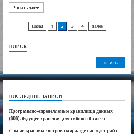
Прочитать
Читать далее
больше
о
Автомобильные
Пагинация
аксессуары:
Назад
1
2
3
4
Далее
стильные
и
записей
полезные
дополнения
для
ПОИСК
авто
ПОИСК
ПОСЛЕДНИЕ ЗАПИСИ
Программно-определяемые хранилища данных
(SDS): будущее хранения для гибкого бизнеса
Самые красивые острова мира: где вас ждет рай с