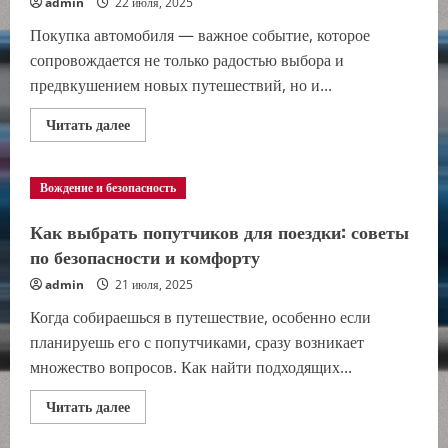
admin
22 июля, 2025
Покупка автомобиля — важное событие, которое
сопровождается не только радостью выбора и
предвкушением новых путешествий, но и...
Прочитать
Читать далее
больше
о
Как
правильно
Вождение и безопасность
оформить
документы
при
Как выбрать попутчиков для поездки: советы
покупке
автомобиля:
по безопасности и комфорту
пошаговая
инструкция
admin
21 июля, 2025
Когда собираешься в путешествие, особенно если
планируешь его с попутчиками, сразу возникает
множество вопросов. Как найти подходящих...
Прочитать
Читать далее
больше
о
Как