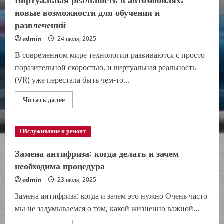
новые возможности для обучения и
развлечений
admin
24 июля, 2025
В современном мире технологии развиваются с просто
поразительной скоростью, и виртуальная реальность
(VR) уже перестала быть чем-то...
Прочитать
Читать далее
больше
о
Виртуальная
реальность
Обслуживание и ремонт
в
автомобилях:
новые
Замена антифриза: когда делать и зачем
возможности
для
необходима процедура
обучения
и
admin
23 июля, 2025
развлечений
Замена антифриза: когда и зачем это нужно Очень часто
мы не задумываемся о том, какой жизненно важной...