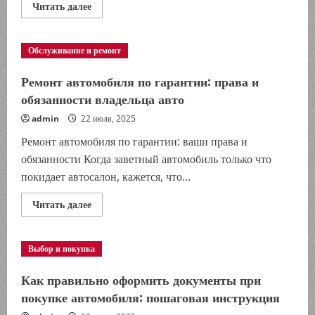
Прочитать
Читать далее
больше
о
Замена
антифриза:
Обслуживание и ремонт
когда
делать
и
Ремонт автомобиля по гарантии: права и
зачем
необходима
обязанности владельца авто
процедура
admin
22 июля, 2025
Ремонт автомобиля по гарантии: ваши права и
обязанности Когда заветный автомобиль только что
покидает автосалон, кажется, что...
Прочитать
Читать далее
больше
о
Ремонт
автомобиля
Выбор и покупка
по
гарантии:
права
Как правильно оформить документы при
и
обязанности
покупке автомобиля: пошаговая инструкция
владельца
авто