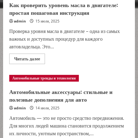
дизельным
Как проверить уровень масла в двигателе:
двигателем:
какой
простая пошаговая инструкция
выбрать?
admin
15 июля, 2025
Проверка уровня масла в двигателе – одна из самых
важных и доступных процедур для каждого
автовладельца. Это...
Прочитать
Читать далее
больше
о
Как
проверить
Автомобильные тренды и технологии
уровень
масла
в
Автомобильные аксессуары: стильные и
двигателе:
простая
полезные дополнения для авто
пошаговая
инструкция
admin
14 июля, 2025
Автомобиль — это не просто средство передвижения.
Для многих людей машина становится продолжением
их личности, уютным пространством,...