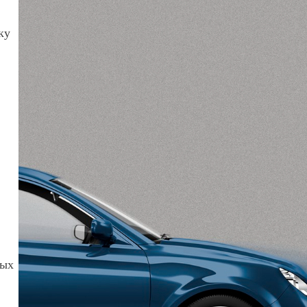
ку
ных