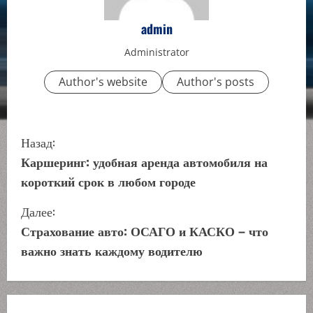
admin
Administrator
Author's website
Author's posts
П
Назад:
р
Каршеринг: удобная аренда автомобиля на
короткий срок в любом городе
о
Далее:
д
Страхование авто: ОСАГО и КАСКО – что
о
важно знать каждому водителю
л
ж