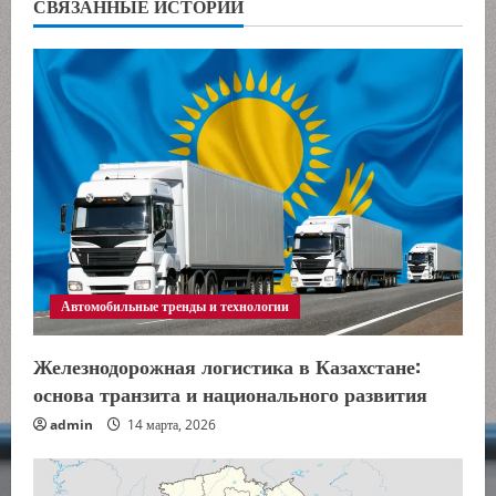
СВЯЗАННЫЕ ИСТОРИИ
и
т
ь
ч
т
е
Автомобильные тренды и технологии
н
и
Железнодорожная логистика в Казахстане:
основа транзита и национального развития
е
admin
14 марта, 2026