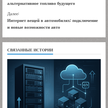
альтернативное топливо будущего
о
Далее:
д
Интернет вещей в автомобилях: подключение
о
и новые возможности авто
л
ж
СВЯЗАННЫЕ ИСТОРИИ
и
т
ь
ч
т