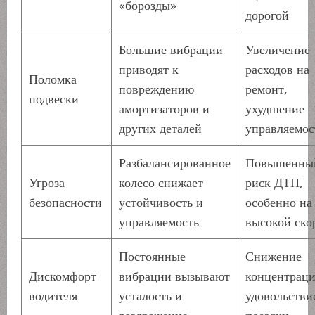
«борозды»
дорогой
Большие вибрации
Увеличение
приводят к
расходов на
Поломка
повреждению
ремонт,
подвески
амортизаторов и
ухудшение
других деталей
управляемос
Разбалансированное
Повышенны
Угроза
колесо снижает
риск ДТП,
безопасности
устойчивость и
особенно на
управляемость
высокой ско
Постоянные
Снижение
Дискомфорт
вибрации вызывают
концентраци
водителя
усталость и
удовольстви