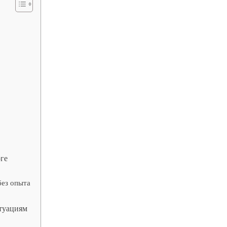
оге
без опыта
туациям