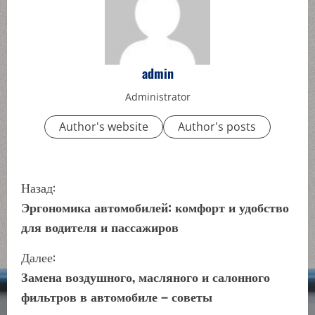
admin
Administrator
Author's website
Author's posts
П
Назад:
р
Эргономика автомобилей: комфорт и удобство
для водителя и пассажиров
о
Далее:
д
Замена воздушного, масляного и салонного
о
фильтров в автомобиле – советы