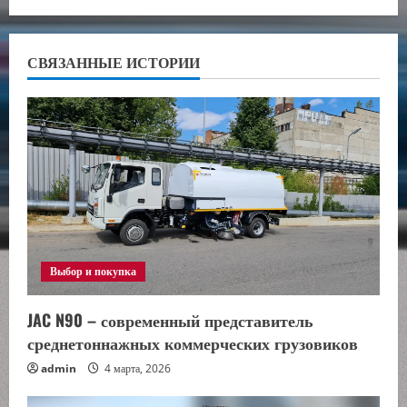
л
ж
СВЯЗАННЫЕ ИСТОРИИ
и
т
ь
ч
т
е
Выбор и покупка
н
JAC N90 – современный представитель
среднетоннажных коммерческих грузовиков
и
admin
4 марта, 2026
е