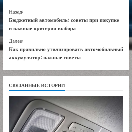
П
Назад:
р
Бюджетный автомобиль: советы при покупке
и важные критерии выбора
о
Далее:
д
Как правильно утилизировать автомобильный
о
аккумулятор: важные советы
л
ж
СВЯЗАННЫЕ ИСТОРИИ
и
т
ь