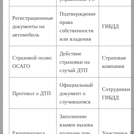
Подтверждение
Регистрационные
права
документы на
ГИБДД
собственности
автомобиль
или владения
Действие
Страховой полис
Страховая
страховки на
ОСАГО
компания
случай ДТП
Официальный
Сотрудники
Протокол о ДТП
документ о
ГИБДД
случившемся
Заполнение
взамен вызова
Европротокол
полиции при
Участники Д