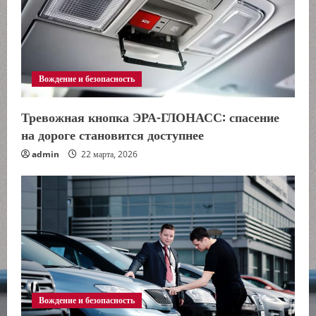
ч
т
е
Вождение и безопасность
н
и
Тревожная кнопка ЭРА-ГЛОНАСС: спасение
на дороге становится доступнее
е
admin
22 марта, 2026
Вождение и безопасность