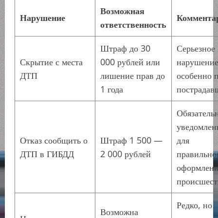
Возможная
Нарушение
Коммента
ответственность
Штраф до 30
Серьезное
Скрытие с места
000 рублей или
нарушение
ДТП
лишение прав до
особенно 
1 года
пострадав
Обязатель
уведомлен
Отказ сообщить о
Штраф 1 500 —
для
ДТП в ГИБДД
2 000 рублей
правильно
оформлен
происшест
Редко, но
Возможна