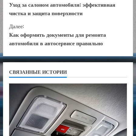
р
Уход за салоном автомобиля: эффективная
чистка и защита поверхности
о
Далее:
д
Как оформить документы для ремонта
о
автомобиля в автосервисе правильно
л
ж
СВЯЗАННЫЕ ИСТОРИИ
и
т
ь
ч
т