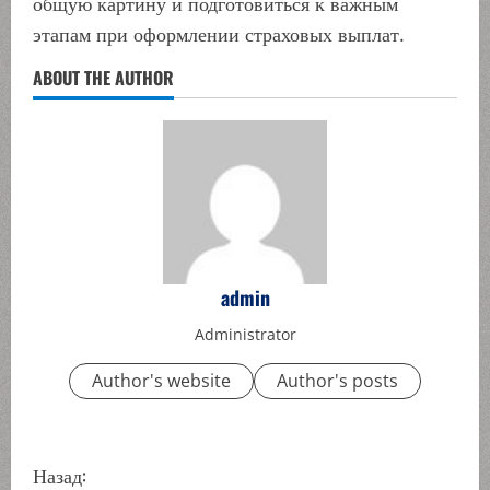
общую картину и подготовиться к важным
этапам при оформлении страховых выплат.
ABOUT THE AUTHOR
admin
Administrator
Author's website
Author's posts
П
Назад: