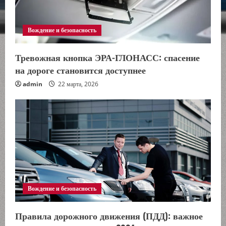
е
Вождение и безопасность
н
и
Тревожная кнопка ЭРА-ГЛОНАСС: спасение
на дороге становится доступнее
е
admin
22 марта, 2026
Вождение и безопасность
Правила дорожного движения (ПДД): важное