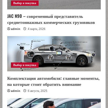
е
Выбор и покупка
н
JAC N90 – современный представитель
среднетоннажных коммерческих грузовиков
и
admin
4 марта, 2026
е
Выбор и покупка
Комплектация автомобиля: главные моменты,
на которые стоит обратить внимание
admin
6 августа, 2025