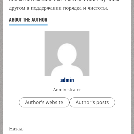
другом в поддержании порядка и чистоты.
ABOUT THE AUTHOR
admin
Administrator
Author's website
Author's posts
П
Назад: