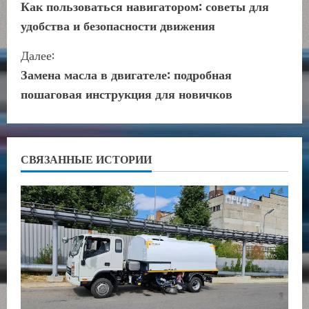
р
Как пользоваться навигатором: советы для
удобства и безопасности движения
о
Далее:
д
Замена масла в двигателе: подробная
о
пошаговая инструкция для новичков
л
ж
СВЯЗАННЫЕ ИСТОРИИ
и
т
ь
ч
т