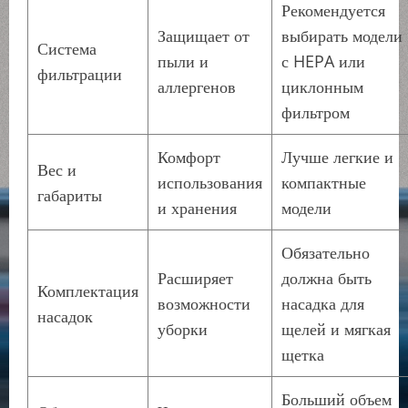
Рекомендуется
Защищает от
выбирать модели
Система
пыли и
с HEPA или
фильтрации
аллергенов
циклонным
фильтром
Комфорт
Лучше легкие и
Вес и
использования
компактные
габариты
и хранения
модели
Обязательно
Расширяет
должна быть
Комплектация
возможности
насадка для
насадок
уборки
щелей и мягкая
щетка
Больший объем