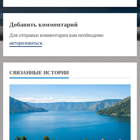
о
л
Добавить комментарий
ж
Для отправки комментария вам необходимо
и
авторизоваться
.
т
ь
СВЯЗАННЫЕ ИСТОРИИ
ч
т
е
н
и