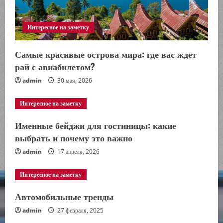
е
Интересное на заметку
Самые красивые острова мира: где вас ждет
рай с авиабилетом?
admin
30 мая, 2026
Интересное на заметку
Именные бейджи для гостиницы: какие
выбрать и почему это важно
admin
17 апреля, 2026
Интересное на заметку
Автомобильные тренды
admin
27 февраля, 2025