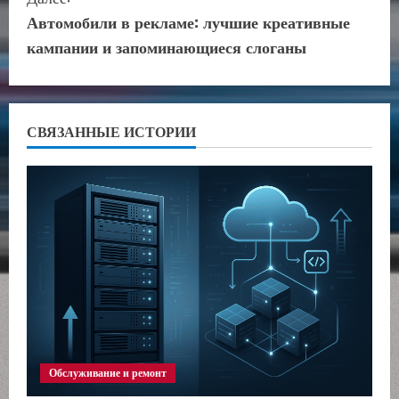
д
Автомобили в рекламе: лучшие креативные
о
кампании и запоминающиеся слоганы
л
ж
СВЯЗАННЫЕ ИСТОРИИ
и
т
ь
ч
т
е
Обслуживание и ремонт
н