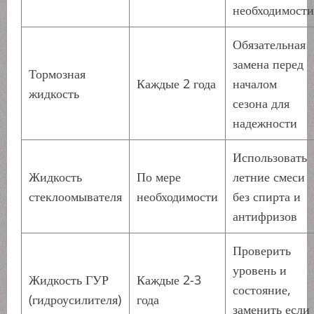
необходимости
Обязательная
замена перед
Тормозная
Каждые 2 года
началом
жидкость
сезона для
надежности
Использовать
Жидкость
По мере
летние смеси
стеклоомывателя
необходимости
без спирта и
антифризов
Проверить
уровень и
Жидкость ГУР
Каждые 2-3
состояние,
(гидроусилителя)
года
заменить если