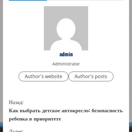
admin
Administrator
Author's website
Author's posts
П
Назад:
р
Как выбрать детское автокресло: безопасность
ребенка в приоритете
о
Далее: