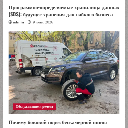
и
Программно-определяемые хранилища данных
(SDS): будущее хранения для гибкого бизнеса
е
admin
9 июня, 2026
Обслуживание и ремонт
Почему боковой порез бескамерной шины