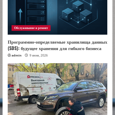
т
е
Обслуживание и ремонт
н
и
Программно-определяемые хранилища данных
(SDS): будущее хранения для гибкого бизнеса
е
admin
9 июня, 2026