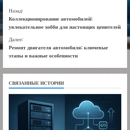
П
Назад:
р
Коллекционирование автомобилей:
увлекательное хобби для настоящих ценителей
о
Далее:
д
Ремонт двигателя автомобиля: ключевые
о
этапы и важные особенности
л
ж
СВЯЗАННЫЕ ИСТОРИИ
и
т
ь
ч