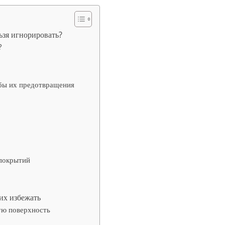
ьзя игнорировать?
?
обы их предотвращения
 покрытий
их избежать
ую поверхность