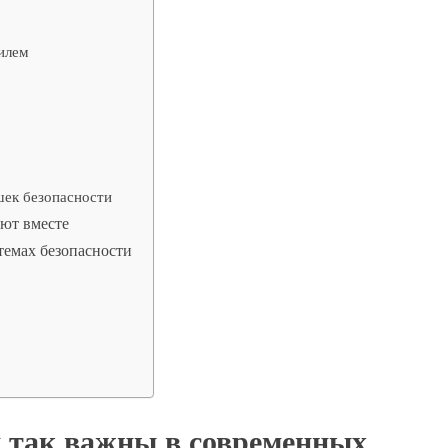
илем
ек безопасности
ают вместе
темах безопасности
и так важны в современных