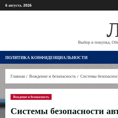
Перейти
6 августа, 2026
к
Л
содержимому
Выбор и покупка, Об
ПОЛИТИКА КОНФИДЕНЦИАЛЬНОСТИ
Главная
Вождение и безопасность
Системы безопаснос
Вождение и безопасность
Системы безопасности авт