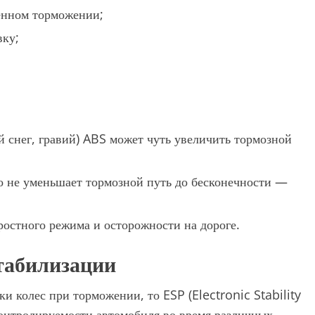
енном торможении;
вку;
 снег, гравий) ABS может чуть увеличить тормозной
но не уменьшает тормозной путь до бесконечности —
ростного режима и осторожности на дороге.
табилизации
 колес при торможении, то ESP (Electronic Stability
контролируемости автомобиля во время различных